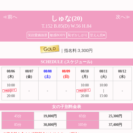
≪前へ
次へ≫
しゅな(20)
T.152 B.85(D) W.56 H.84
笑顔愛嬌抜群
敏感BODY
恥ずかしがり
甘えん坊♥
GOLD
指名料:3,300円
SCHEDULE (スケジュール)
08/06
08/07
08/08
08/09
08/10
08/11
08/12
(木)
(金)
(土)
(日)
(月)
(火)
(水)
10:00
10:00
10:00
｜
-
-
-
｜
｜
-
20:00
20:00
15:00
女の子別料金表
45分
19,800円
65分
25,300円
85分
30,800円
105分
37,400円