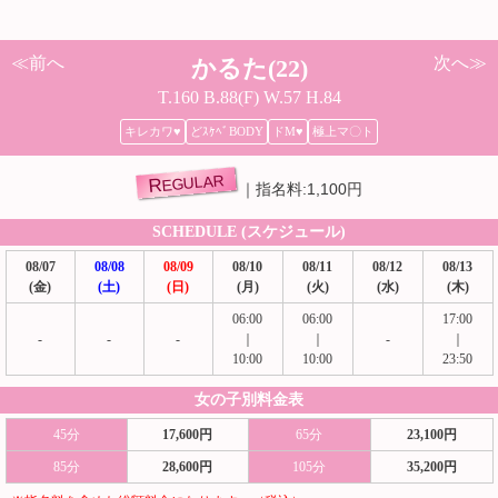
≪前へ
次へ≫
かるた(22)
T.160 B.88(F) W.57 H.84
キレカワ♥
どｽｹﾍﾞBODY
ドM♥
極上マ〇ト
REGULAR
指名料:1,100円
SCHEDULE (スケジュール)
08/07
08/08
08/09
08/10
08/11
08/12
08/13
(金)
(土)
(日)
(月)
(火)
(水)
(木)
06:00
06:00
17:00
-
-
-
｜
｜
-
｜
10:00
10:00
23:50
女の子別料金表
45分
17,600円
65分
23,100円
85分
28,600円
105分
35,200円