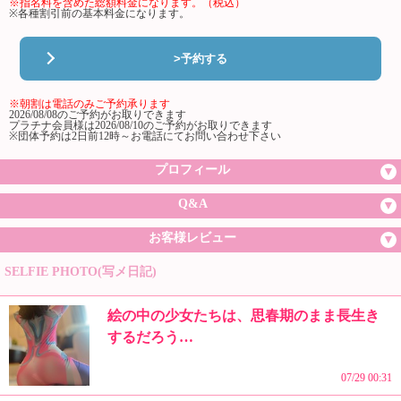
※指名料を含めた総額料金になります。（税込）
※各種割引前の基本料金になります。
>予約する
※朝割は電話のみご予約承ります
2026/08/08のご予約がお取りできます
プラチナ会員様は2026/08/10のご予約がお取りできます
※団体予約は2日前12時～お電話にてお問い合わせ下さい
プロフィール
Q&A
お客様レビュー
SELFIE PHOTO(写メ日記)