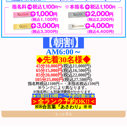
【朝割】
AM6:00～
◆先着30名様◆
45分10,000円
(税込11,000円)
65分15,000円
(税込16,500円)
85分20,000円
(税込22,000円)
105分25,000円
(税込27,500円)
指名料税込1100円～・
本指名
税込
1100円
※ランクにより異なります。
※指名料にも別途消費税がかかります。
★☆前日19時～ご予約可能☆★
＞全ランク予約OK!!＜
※※合言葉『あさわり』※※
もっと見る