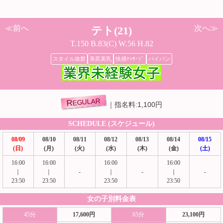
≪前へ
次へ≫
テト(21)
T.150 B.83(C) W.56 H.82
スタイル抜群
美尻美乳
快感ﾏｯｻｰｼﾞ
パイパン
REGULAR
指名料:1,100円
SCHEDULE (スケジュール)
08/09
08/10
08/11
08/12
08/13
08/14
08/15
(日)
(月)
(火)
(水)
(木)
(金)
(土)
16:00
16:00
16:00
16:00
｜
｜
-
｜
-
｜
-
23:50
23:50
23:50
23:50
女の子別料金表
45分
17,600円
65分
23,100円