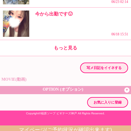
写メ日記をイイネする
MOVIE(動画)
OPTION (オプション)
お気に入りに登録
Copyright©
福原ソープ ビギナーズ神戸
All Rights Reserved.
マイページ(ご予約状況が確認出来ます)