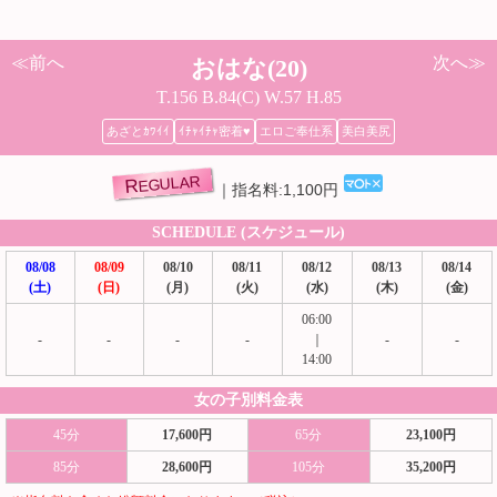
≪前へ
次へ≫
おはな(20)
T.156 B.84(C) W.57 H.85
あざとｶﾜｲｲ
ｲﾁｬｲﾁｬ密着♥
エロご奉仕系
美白美尻
REGULAR
指名料:1,100円
SCHEDULE (スケジュール)
08/08
08/09
08/10
08/11
08/12
08/13
08/14
(土)
(日)
(月)
(火)
(水)
(木)
(金)
06:00
-
-
-
-
｜
-
-
14:00
女の子別料金表
45分
17,600円
65分
23,100円
85分
28,600円
105分
35,200円