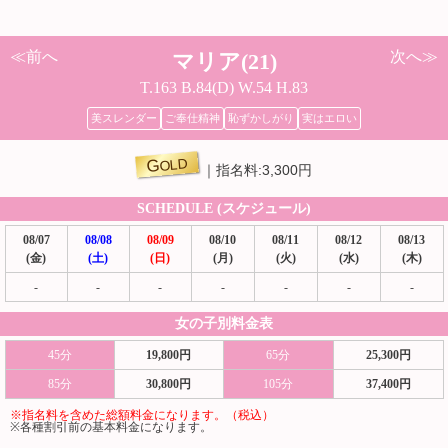
≪前へ
次へ≫
マリア(21)
T.163 B.84(D) W.54 H.83
美スレンダー
ご奉仕精神
恥ずかしがり
実はエロい
GOLD
指名料:3,300円
SCHEDULE (スケジュール)
08/07
08/08
08/09
08/10
08/11
08/12
08/13
(金)
(土)
(日)
(月)
(火)
(水)
(木)
-
-
-
-
-
-
-
女の子別料金表
45分
19,800円
65分
25,300円
85分
30,800円
105分
37,400円
※指名料を含めた総額料金になります。（税込）
※各種割引前の基本料金になります。