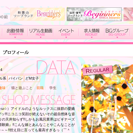
EGULAR
R
84
ル系
パイパン
どM女子
趣味
猫と遊ぶこと
前職
学生
(☆ω☆）アイドルのようなルックスに抜群の愛嬌
bグッ!!!ニコニコ笑顔が絶えないその超自然体な姿
の天井知らず!!しかもお風呂業界はビギナーズ
験娘』!!こんな娘とあんなことやこんなことが
ゥゥ～～!!控え目に言っても最高すぎるっ（￣＾