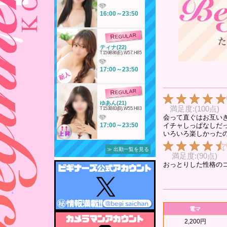
得意技は?
T162B82(B).W56.H83
16:00～23:50
どんなフ〇ラをし
06:00～10:00
ますか?
REGULAR
感じる声はどんな
REGULAR
ティナ(22)
感じですか?
T159B86(E).W57.H85
れのん(21)
T165B86(D).W56.H85
Sですか?Mです
17:00～23:50
か?
06:00～10:00
パイパンですか?
REGULAR
REGULAR
オナニーはします
ゆあん(21)
か?
満足度:(100点)
T153B83(B).W55.H83
リア(20)
T162B86(E).W55.H85
会って直ぐはお互い
たまらなくしたく
17:00～23:50
イチャしっぱなしだ
なる時は?
06:00～10:00
いろいろ楽しかった
嬉しかったエロ誉
REGULAR
≫ 出勤一覧を見る
め言葉は?
REGULAR
満足度:(90点)
ありる(20)
おっとりした性格の
T155B85(C).W55.H83
のの(20)
初体験はいつです
上手のプ〇イで、こ
T155B85(D).W57.H84
か?
また、タイミングが
17:00～23:50
06:00～11:00
自分はどんな性格
ですか?
満足度:(90点)
REGULAR
電マ
REGULAR
皆さんがおっしゃる
どんな子って言わ
メルモ(22)
れますか?
信があるようです。
T167B83(C).W56.H84
2,200円
ろびん(21)