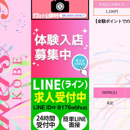
気持ちよくなれます
T162B97(H).W58.H89
キュンとくる男性
オカ◯ト0.02ミリ
17:00～23:50
の仕草は?
06:00～11:00
1,100円
満足度:(100点)
好きな映画は?
おっとりしたしろな
REGULAR
【全額ポイントでの
REGULAR
た。マッサージのよ
ちろる(21)
好きな音楽は?
生の不甲斐なさゆえ
T153B87(F).W56.H85
とうか(22)
します！
T155B87(F).W58.H84
チャームポイント
17:30～23:50
は?
06:00～11:00
満足度:(100点)
最近ハマっている
おっとりした雰囲気
SILVER
ことは?
た。○首の色、胸の
SILVER
まい(24)
着できて、イチ〇イ
何フェチですか?
T160B88(E).W56.H86
めい(20)
T153B85(C).W55.H85
学生時代のクラブ
18:00～23:50
満足度:(100点)
活動は?
06:00～12:00
会った瞬間にあまり
してもらったら嬉
とても綺麗です。ま
SILVER
しいことは?
す。あ○こも狭くす
REGULAR
なこ(20)
T164B84(Ｄ).W56.H85
08/08(土)
酔うとどうなりま
みよし(23)
T150B84(C).W56.H83
すか?
満足度:(90点)
18:00～23:50
未定
初々しい接客でした
06:00～12:00
クが凄く気持ちよく
〇イも楽しみたいで
REGULAR
REGULAR
なな(20)
T165B83(C).W56.H82
すみれ(21)
満足度:(100点)
T160B84(C).W56.H85