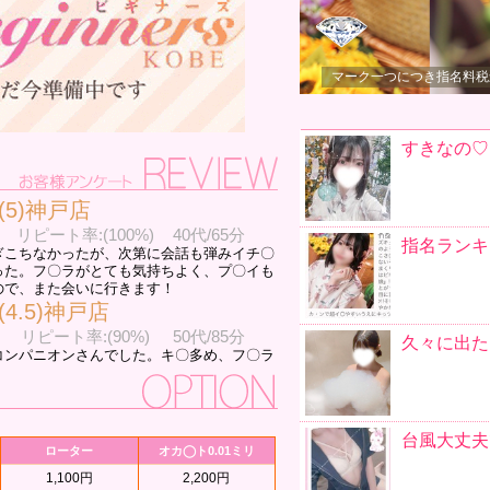
舐めることです
丁寧にやさしく♡
マーク一つにつき指名料税込
我慢してるけど漏れちゃいます
ドMです
はい！
(5)神戸店
ひみつです♡
リピート率:(100%)
40代/65分
ぎこちなかったが、次第に会話も弾みイチ〇
った。フ〇ラがとても気持ちよく、プ〇イも
キスしてたら
ので、また会いに行きます！
(4.5)神戸店
エロくてずるい…
リピート率:(90%)
50代/85分
コンパニオンさんでした。キ〇多め、フ〇ラ
遅めです
ちらの要望をかなり反映してもらいました。
合えば、予約したいです。
(4.5)神戸店
マイペース
リピート率:(90%)
20代/85分
ローター
オカ◯ト0.01ミリ
とおり、フ○ラはお上手でした。ご自身も自
愛嬌がある・ドジっ子
後ろからがバッチリフィットして、お互いに
1,100円
2,200円