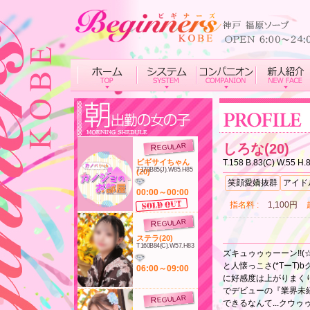
しろな(20)
REGULAR
ビギサイちゃん
T.158 B.83(C) W.55 H.
T170B85(J).W85.H85
(20)
笑顔愛嬌抜群
アイド
00:00～00:00
指名料
1,100円
REGULAR
ステラ(20)
T160B84(C).W57.H83
ズキュゥゥゥーーン!!
と人懐っこさ(*TーT)
06:00～09:00
に好感度は上がりまくり
でデビューの『業界未経
REGULAR
できるなんて...クウ