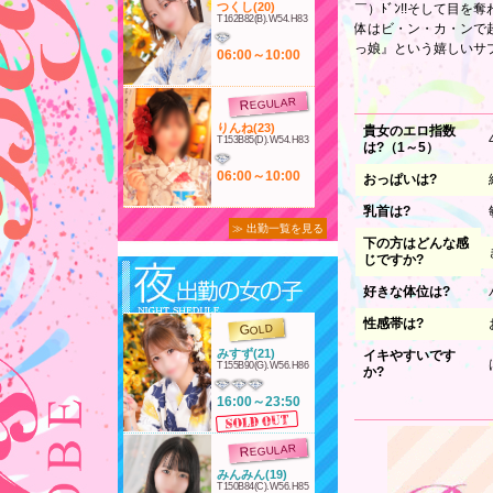
つくし(20)
￣）ﾄﾞﾝ!!そして目を
T162B82(B).W54.H83
体はビ・ン・カ・ンで超
っ娘』という嬉しいサプ
06:00～10:00
えない!!SUPERウルトラ
REGULAR
りんね(23)
貴女のエロ指数
T153B85(D).W54.H83
は?（1～5）
06:00～10:00
おっぱいは?
乳首は?
REGULAR
≫ 出勤一覧を見る
下の方はどんな感
しゅり(20)
じですか?
T155B85(E).W58.H85
好きな体位は?
06:00～10:00
性感帯は?
GOLD
REGULAR
みすず(21)
イキやすいです
T155B90(G).W56.H86
いるみ(21)
か?
T160B89(F).W56.H86
16:00～23:50
興味のあるプレイ
06:00～10:00
は?
REGULAR
されたいプレイ
REGULAR
は?
みんみん(19)
T150B84(C).W56.H85
ことぶき(23)