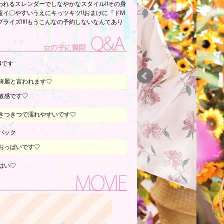
奪われるスレンダーでしなやかなスタイル!!その身
イ〇やすいうえにキっツキツ!!おまけに『ドM
ライズ!!!!もうこんなの予約しないなんてあり
HYPERミラクルマッハでご予約をっ!!!!!!!!
4です
綺麗と言われます♡
敏感です♡
きつきつで濡れやすいです♡
バック
おっぱいです♡
はい♡
おもちゃ
焦らされたいです♡