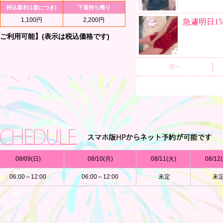
。
持込着衣(1着につき)
下着持ち帰り
(5)神戸店
ネクタイつける姿
1,100円
2,200円
リピート率:(100%)
30代/65分
恋愛映画
さん！その舌技に骨抜○になってしまいまし
ご利用可能】(表示は税込価格です)
うなタッチに、仕事の疲れも取れました！小
アイドル系
にご迷惑をおかけしましたが、次はリベンジ
目・鎖骨
(5)神戸店
リピート率:(100%)
50代/105分
愛猫と遊ぶ
で、まったりとした時間が過ごせて癒され
形が綺麗だった。色白で脚も綺麗。ずっと密
チャした時間が過ごせた。
喉仏
(5)和歌山店
バレーボール
リピート率:(100%)
40代/85分
の美人さに心が躍りました。さらに肌は白く
た舐〇るのもとても上手で気持ちよかったで
可愛いって言って欲しい！
ぐに果てました。また指名します。
(4.5)和歌山店
08/09(日)
08/10(月)
08/11(火)
08/12
目がとろんとなる
リピート率:(100%)
20代/65分
06:00～12:00
06:00～12:00
未定
未
が、全体を通してすごく良かったです。バ〇
てすぐに果ててしまいました。今度は別のプ
す。
(5)神戸店
リピート率:(100%)
40代/85分